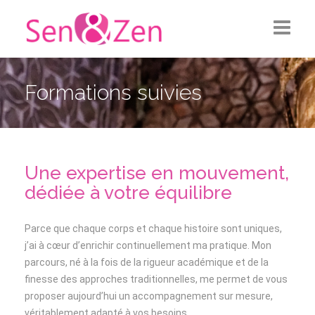
Les Soins
Formations suivies
Future Maman
Bébés & Enfants
Une expertise en mouvement,
Santé de la Femme
dédiée à votre équilibre
A Propos
Parce que chaque corps et chaque histoire sont uniques,
j’ai à cœur d’enrichir continuellement ma pratique. Mon
parcours, né à la fois de la rigueur académique et de la
finesse des approches traditionnelles, me permet de vous
proposer aujourd’hui un accompagnement sur mesure,
véritablement adapté à vos besoins.